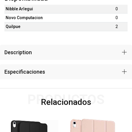
Nibble Arlegui
0
Novo Computacion
0
Quilpue
2
Description
Especificaciones
PRODUCTOS
Relacionados