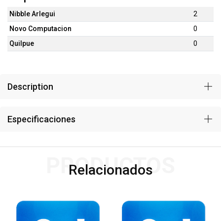
Nibble Arlegui
2
Novo Computacion
0
Quilpue
0
Description
Especificaciones
PRODUCTOS
Relacionados