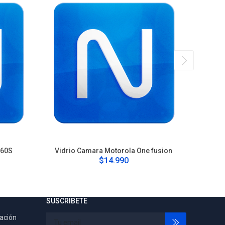
G60S
Vidrio Camara Motorola One fusion
Cam
$14.990
SUSCRIBETE
tación