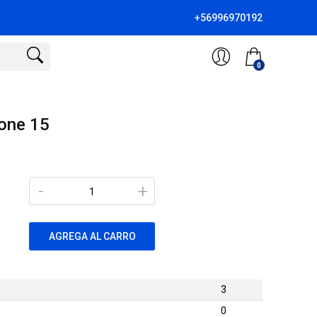
+56996970192
0
one 15
-
+
AGREGA AL CARRO
3
0