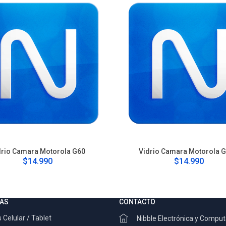
drio Camara Motorola G60
Vidrio Camara Motorola 
$14.990
$14.990
AS
CONTACTO
 Celular / Tablet
Nibble Electrónica y Compu