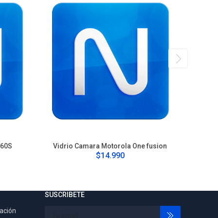
G60S
Vidrio Camara Motorola One fusion
Cam
$14.990
SUSCRIBETE
tación