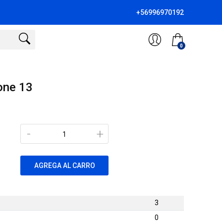
+56996970192
0
one 13
-
+
AGREGA AL CARRO
3
0