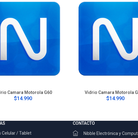
drio Camara Motorola G60
Vidrio Camara Motorola 
$14.990
$14.990
AS
CONTACTO
 Celular / Tablet
Nibble Electrónica y Compu