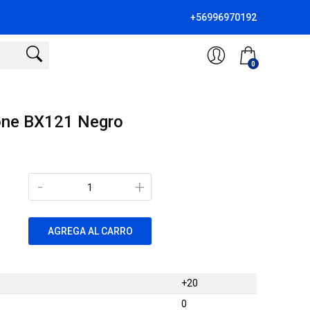
+56996970192
0
one BX121 Negro
-
+
AGREGA AL CARRO
+20
0