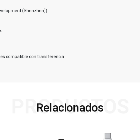
evelopment (Shenzhen)).
A.
 es compatible con transferencia
PRODUCTOS
Relacionados