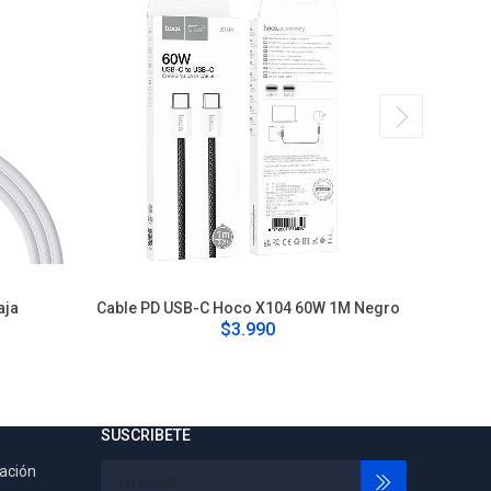
aja
Cable PD USB-C Hoco X104 60W 1M Negro
Adaptad
$3.990
SUSCRIBETE
tación