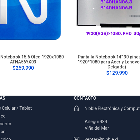
a Notebook 15.6 Oled 1920x1080
Pantalla Notebook 14" 30 pines
ATNA56YX03
1920*1080 para Acer y Lenovo
Delgada)
$269.990
$129.990
AS
CONTACTO
 Celular / Tablet
Nibble Electrónica y Compu
deo
Arlegui 484
miento
Viña del Mar
ion
ecnico
ventas@nibble.cl