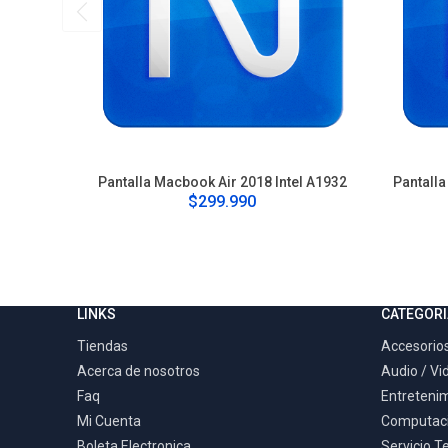
Pantalla Macbook Air 2018 Intel A1932
Pantall
$299.990
LINKS
CATEGORI
Tiendas
Accesorios
Acerca de nosotros
Audio / Vi
Faq
Entreteni
Mi Cuenta
Computac
Boleta Electronica
Servicio T