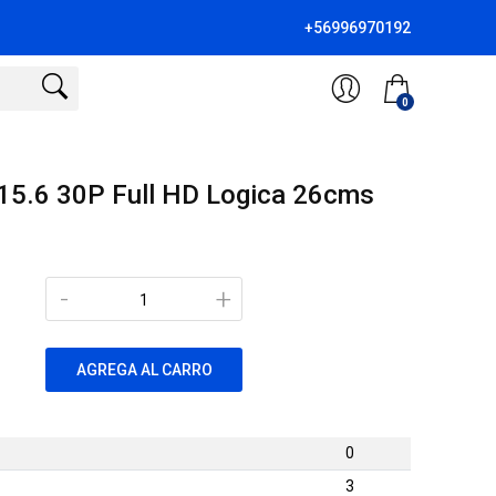
+56996970192
0
15.6 30P Full HD Logica 26cms
-
+
AGREGA AL CARRO
0
3