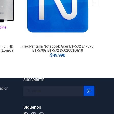
 Full HD
Flex Pantalla Notebook Acer E1-532 E1-570
Gla
 (Logica
E1-570G E1-572 Dc02001Oh10
$49.990
SUSCRIBETE
tación
Síguenos